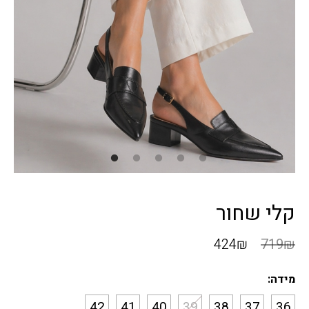
קלי שחור
424
₪
719
₪
מידה:
42
41
40
39
38
37
36