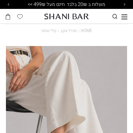
משלוח ב 20₪ בלבד. חינם מעל 499₪ >>
HOME
סנדל עקב
קלי שחור
|
|