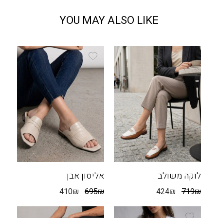
YOU MAY ALSO LIKE
לוקה משולב
אליסון אבן
410
₪
695
₪
424
₪
719
₪