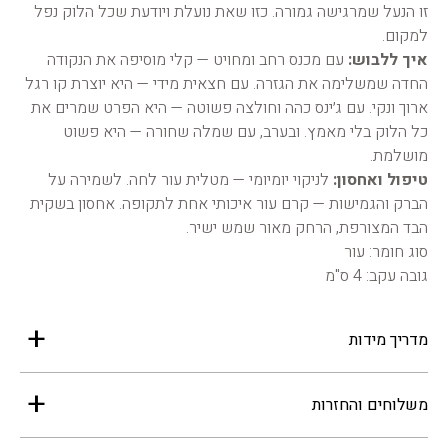
זו הנעל שמרגישה גמורה. כזו שאת נועלת ויודעת שכל הלוק נפל
למקום.
איך ללבוש:
עם מכנס רחב ומחויט — קלי מוסיפה את הנקודה
החדה שמשלימה את הגזרה. עם חצאית מידי — היא יוצרת קו רגל
ארוך ונקי. עם ג׳ינס כהה וחולצה פשוטה — היא הפרט שמרים את
כל הלוק בלי מאמץ. ובערב, עם שמלה שחורה — היא פשוט
מושלמת.
טיפול ואחסון:
לניקוי יומיומי — מטלית עור לחה. לשמירה על
הברק והגמישות — קרם עור איכותי אחת לתקופה. אחסון בשקית
הבד המצורפת, הרחק מאור שמש ישיר.
סוג חומר: עור
גובה עקב: 4 ס"מ
מדריך מידות
משלוחים והחזרות