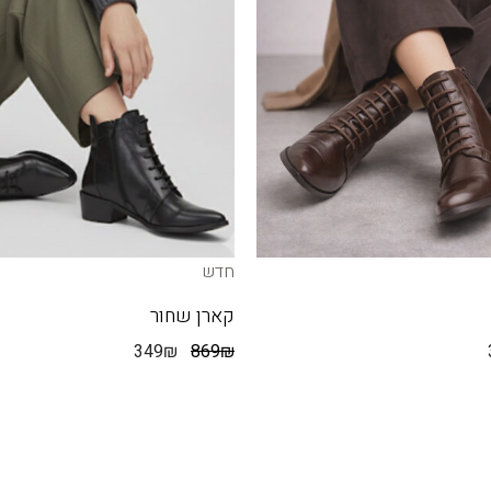
חדש
קארן שחור
349
₪
869
₪