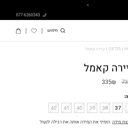
עד 50% על קולקציית הקיץ >>
077-6260343
חיפוש
H
OX735
קיירה קאמל
|
|
ירה קאמל
335
₪
73
:
42
41
40
39
38
37
ת מידה
: הזמיני את המידה אותה את רגילה לנעול