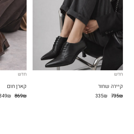
חדש
חדש
קיירה שחור
קארן חום
349
₪
869
₪
335
₪
735
₪