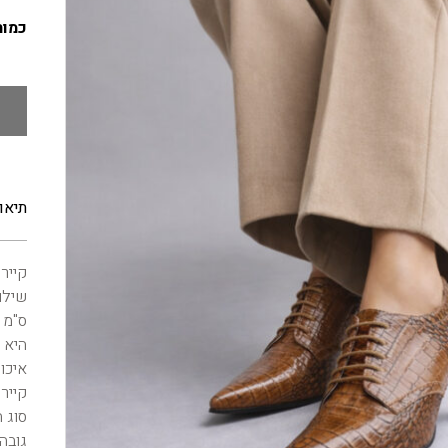
כמות
תיאו
קייר
ס"מ 
היא 
איכות
קייר
סוג ח
גובה עק