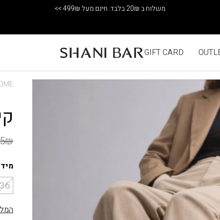
GIFT CARD
OUTL
OME
קי
5
₪
מידה
36
המלצ