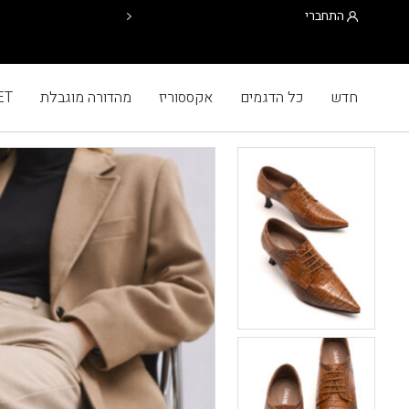
התחברי
משלוח ב 20₪ בלבד. חינם מעל 499₪ >>
חדש
כל הדגמים
אקססוריז
מהדורה מוגבלת
ET