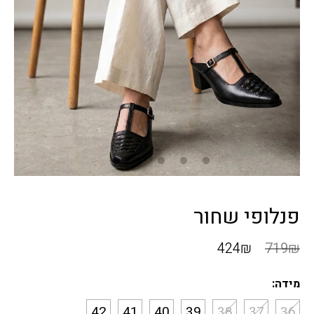
פנלופי שחור
424
₪
719
₪
מידה:
42
41
40
39
38
37
36