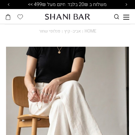
משלוח ב 20₪ בלבד. חינם מעל 499₪ >>
HOME
אביב- קיץ
פנלופי שחור
|
|