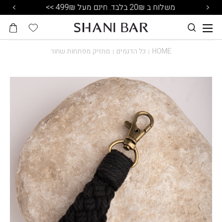
משלוח ב 20₪ בלבד. חינם מעל 499₪ >>
HOME
כל הדגמים
מחזיק מפתחות שחור
|
|