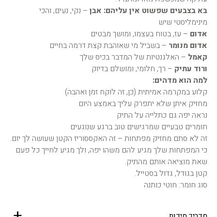
בא בצבעים שפשוט אין עליהם:
אבן
– נקי, נעים, והכי
מינימליסטי שיש
אדום
– עז, בטוח בעצמו, ומושך מבטים
אדום מנומר
– בשביל מי שאוהבת קצת דרמה בחיים
קאמל
– האלגנטיות של המדבר בכיס שלך
ורוד עתיק
– רך, חלומי, ומושלם בדיוק
למה הוא מדהים:
קלוע במקרמה אמיתית (כן, זה לוקח זמן ואהבה)
מחזיק איתן שלא יתפרק עליך באמצע היום
נראה יפה גם כתלייה על התיק
חומרים טבעיים שמרגישים טוב ברגע שנוגעים
זה לא סתם מחזיק מפתחות – זה האקססוריז הקטן שעושה לך יום.
כי המפתחות שלך מגיע להם משהו יפה, ולך מגיע לחייך כל פעם
שאת מוציאה אותם מהתיק.
קטן בגודל, גדול בסטייל.
סוג חומר: חוטי כותנה
מדריך מידות