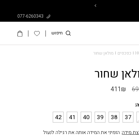
עד 50% על קולקציית הקיץ >>
077-6260343
חיפוש
H
כפכפים
מולאן שחור
|
|
לאן שחור
411
₪
69
:
42
41
40
39
38
37
ת מידה
: הזמיני את המידה אותה את רגילה לנעול