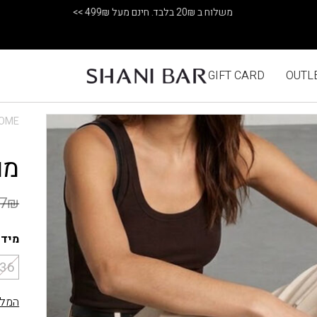
משלוח ב 20₪ בלבד. חינם מעל 499₪ >>
GIFT CARD
OUTL
OME
מו
7
₪
מידה
36
המלצ