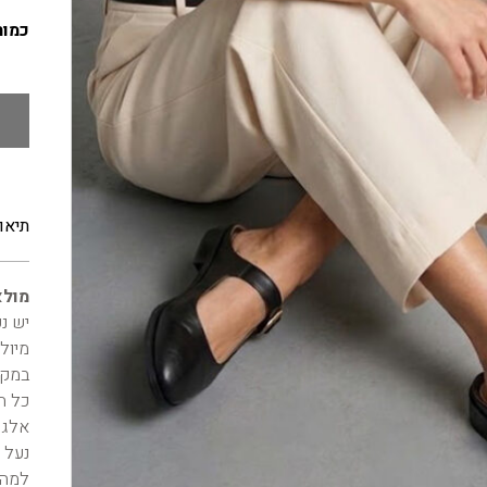
כמות
תיאו
מולא
יש נעל שנו
מיול
במקו
כל ה
אלגנ
נעל 
למה 