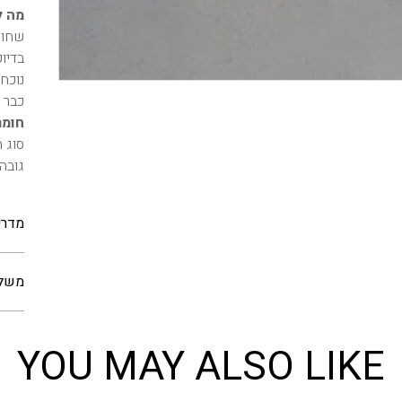
מה ל
שחור
בדיוק
נוכח
כבר 
חומר
סוג ח
גובה עק
מדרי
משלו
YOU MAY ALSO LIKE