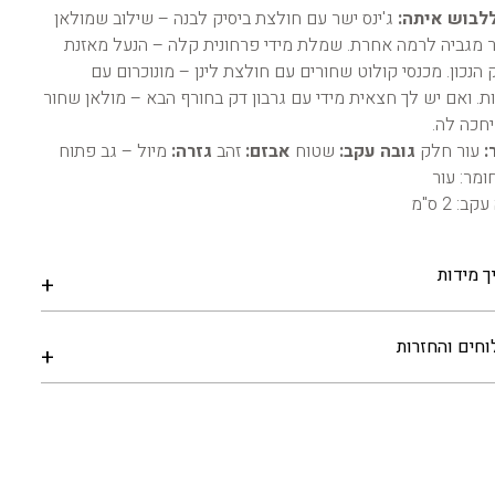
לבוש איתה:
ג'ינס ישר עם חולצת ביסיק לבנה – שילוב שמולאן
 מגביה לרמה אחרת. שמלת מידי פרחונית קלה – הנעל מאזנת
 הנכון. מכנסי קולוט שחורים עם חולצת לינן – מונוכרום עם
ות. ואם יש לך חצאית מידי עם גרבון דק בחורף הבא – מולאן שחור
יחכה לה.
:
עור חלק
גובה עקב:
שטוח
אבזם:
זהב
גזרה:
מיול – גב פתוח
ומר: עור
ב: 2 ס"מ
ך מידות
חים והחזרות