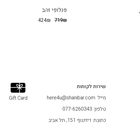
פנלופי זהב
424
₪
719
₪
שירות לקוחות
מייל:
here4u@shanibar.com
Gift Card
טלפון: 077-6260343
כתובת: דיזינגוף 151, תל אביב