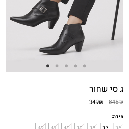
ג'סי שחור
349
₪
845
₪
מידה:
42
41
40
39
38
37
36