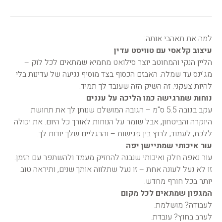
למה את תאהבי אותה:
עיצוב קלאסי עם טוויסט עדין
הליין הנקי והמחוטב יוצר סילואט מחמיא שמתאים לכל לוק –
מג'ינס עד שמלה. האבזם הכסוף בצד מוסיף נגיעה של עדינות בלי
להיות צעקני. זה השיק הזה שעובד לך תמיד.
נוחות שמרגישה כמו הליכה על עננים
עקב בגובה 5.5 ס"מ – הגובה המושלם שנותן לך את תחושת
היוקרה והביטחון, אבל שומר על הנוחות לאורך כל היום. את יכולה
ללכת, לעמוד, לרוץ בין פגישות – והרגליים שלך יודות לך.
עור איכותי שמתיישן יפה
עור נאפה חלק ואיכותי שנבנה להחזיק מעמד ולהשתפר עם הזמן.
זו לא נעל לעונה אחת – זו נעל שתלווה אותך שנים, ותיראה טוב
יותר בכל חורף מחדש.
המגפון שמתאים לכל מקום
לעבודה? מושלמת.
לערב בחוץ? עובדת.