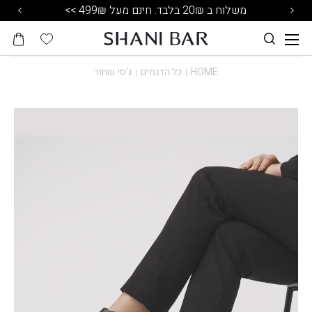
משלוח ב 20₪ בלבד. חינם מעל 499₪ >>
HOME
כל הדגמים
ג'סי שחור
|
|