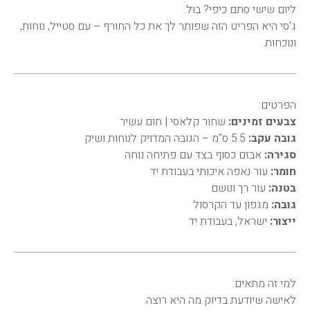
ליום שישי סתם כיפי? בול.
ג'סי היא הפריט הזה שפותר לך את כל החורף – עם סטייל, נוחות,
ונוכחות.
הפרטים:
צבעים זמינים:
שחור קלאסי | חום עשיר
גובה עקב:
5.5 ס"מ – הגובה המדויק לנוחות ושיק
סגירה:
אבזם כסוף בצד עם פתיחה נוחה
חומר:
עור נאפה איכותי בעבודת יד
בטנה:
עור רך ונושם
גובה:
מגפון עד הקרסול
ייצור:
ישראל, בעבודת יד
למי זה מתאים:
לאישה שיודעת בדיוק מה היא רוצה.