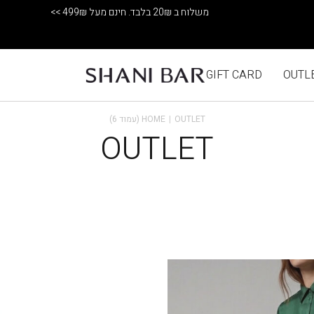
משלוח ב 20₪ בלבד. חינם מעל 499₪ >>
GIFT CARD
OUTL
OUTLET (עמוד 6)
|
HOME
OUTLET