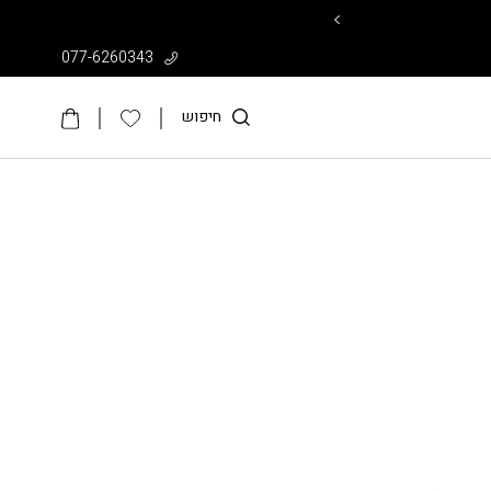
עד 50% על קולקציית הקיץ >>
077-6260343
חיפוש