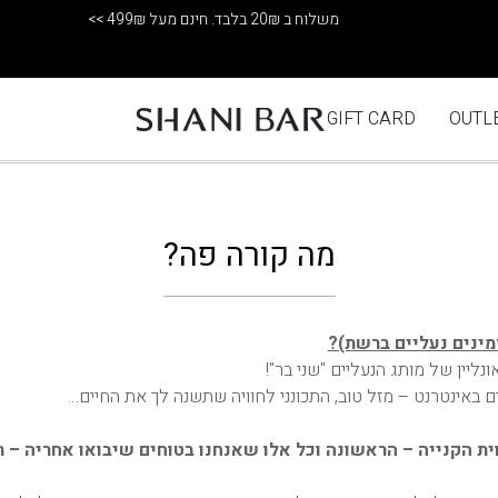
משלוח ב 20₪ בלבד. חינם מעל 499₪ >>
GIFT CARD
OUTL
מה קורה פה?
מינים נעליים ברשת)?
נליין של מותג הנעליים "שני בר"!
 באינטרנט – מזל טוב, התכונני לחוויה שתשנה לך את החיים…
ית הקנייה – הראשונה וכל אלו שאנחנו בטוחים שיבואו אחריה – ר