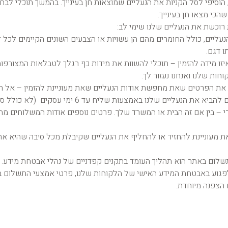
סיפי לסל הקניות את הנעליים שמוצאות חן בעינייך. בהמשך תוכלי לבחו
הכי מצאו חן בעינייך.
רוכשת את הנעליים שלנו שימי לב:
עליים, כולל החומרים מהם הן עשויות או הצבעים השונים הקיימים לכל ד
 דגם.
ו מידה להזמין – תוכלי להשוות את מידות כף רגלך לטבלאות המצורפות 
חות שלנו ואנחנו נעזור לך.
את את הפרטים שאת מחפשת אודות הנעליים שאת מעוניינת להזמין – אל 
: אנחנו מציעים להביא את הנעליים שלנו באמצעות שליח ע
 – בין אם זה הבית או המשרד שלך. פרטים נוספים אודות המשלוחים מה
את מעוניינת להחזיר או להחליף את הנעליים שקיבלת מכל סיבה שהיא את
תשלום באתר הוא תהליך העומד בתקנים קפדניים של נהלי אבטחת מידע.
 לפגוע באבטחת המידע האישי של הלקוחות שלנו, פרטי אמצעי התשלום
הצפנה מיוחדת.