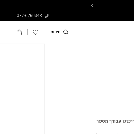
עד 50% על קולקציית הקיץ >>
077-6260343
חיפוש
יכזנו עבורך מספר